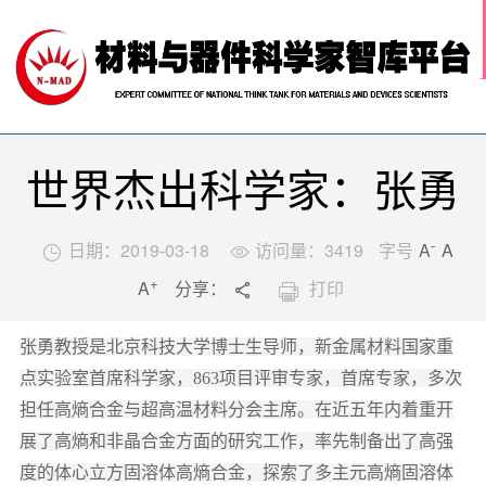
网站首页

关于我们
科技前沿
材料智库
学术活动
世界杰出科学家：张勇
行业推荐
中国材料人
-
日期：2019-03-18
访问量：
3419
字号
A
A


+
A
分享：
打印


返回列表

张勇教授是北京科技大学博士生导师，新金属材料国家重
点实验室首席科学家，
863
项目评审专家，首席专家，多次
担任高熵合金与超高温材料分会主席。在近五年内着重开
展了高熵和非晶合金方面的研究工作，率先制备出了高强
度的体心立方固溶体高熵合金，探索了多主元高熵固溶体