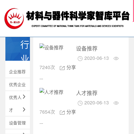
网站首页

关于我们
科技前沿
材料智库
行
学术活动
设备推荐
行业推荐
业
2020-06-13


中国材料人
7240次
分享

推
企业推荐
...
荐
优秀企业
人才推荐
优秀人

2020-06-13


才

7654次
分享

...
设备管理